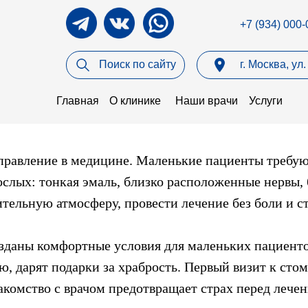
+7 (934) 000-
Поиск по сайту
г. Москва, у
Главная
О клинике
Наши врачи
Услуги
правление в медицине. Маленькие пациенты требую
ослых: тонкая эмаль, близко расположенные нервы, 
ительную атмосферу, провести лечение без боли и ст
зданы комфортные условия для маленьких пациенто
, дарят подарки за храбрость. Первый визит к сто
комство с врачом предотвращает страх перед лечен