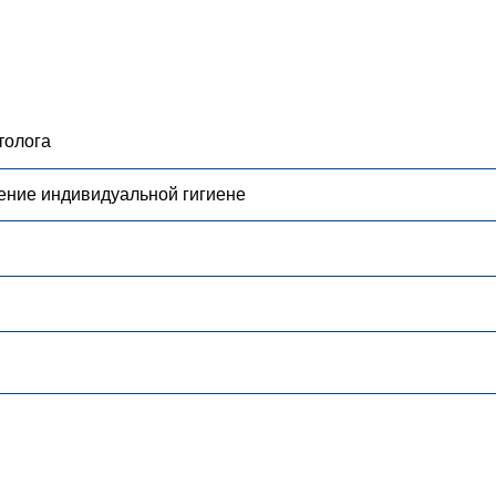
толога
чение индивидуальной гигиене